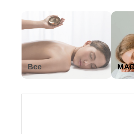
Все
МА