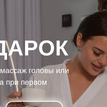
ДАРОК
массаж головы или
а при первом