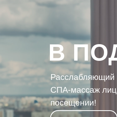
В ПО
Расслабляющий 
СПА-массаж лиц
посещении!